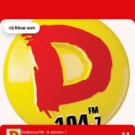
Ativar som
Dinâmica FM - A número 1