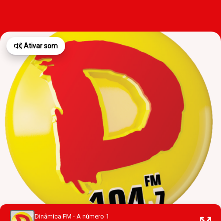
Ativar som
Dinâmica FM - A número 1